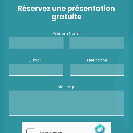
Réservez une présentation
gratuite
Prénom Nom
*
P
N
r
o
E-mail
*
Téléphone
é
m
n
o
m
Message