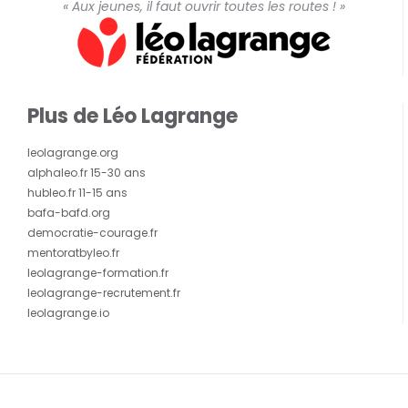
« Aux jeunes, il faut ouvrir toutes les routes ! »
Plus de Léo Lagrange
leolagrange.org
alphaleo.fr 15-30 ans
hubleo.fr 11-15 ans
bafa-bafd.org
democratie-courage.fr
mentoratbyleo.fr
leolagrange-formation.fr
leolagrange-recrutement.fr
leolagrange.io