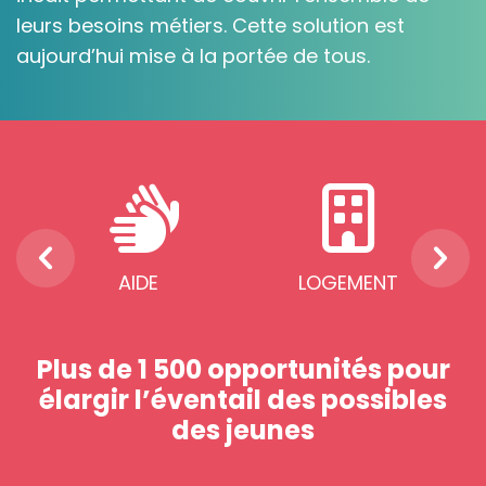
leurs besoins métiers. Cette solution est
aujourd’hui mise à la portée de tous.
AIDE
LOGEMENT
INTE
Plus de 1 500 opportunités pour
élargir l’éventail des possibles
des jeunes