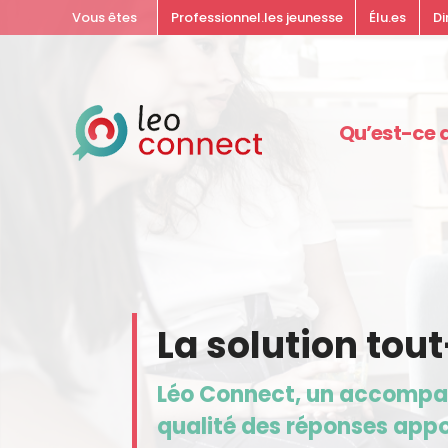
Vous êtes
Professionnel.les jeunesse
Élu.es
Di
Qu’est-ce q
La solution tou
Léo Connect, un accompagn
qualité des réponses appor