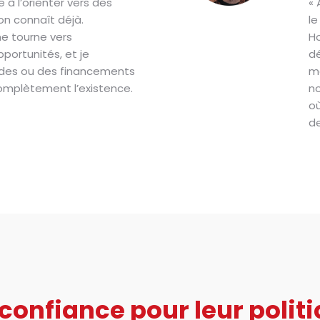
 à l’orienter vers des
« 
’on connaît déjà.
le
me tourne vers
Ho
pportunités, et je
dé
des ou des financements
ma
complètement l’existence.
no
où
de
 confiance pour leur poli