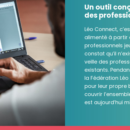
Un outil con
des professi
Léo Connect, c’es
alimenté à partir
professionnels j
constat qu’il n’ex
veille des profes
existants. Pendan
la Fédération Léo
pour leur propre 
couvrir l’ensembl
est aujourd’hui m